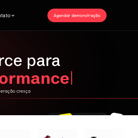
tato
Agendar demonstração
rce
para
m
per
peração cresça