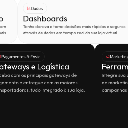
Dados
Dashboards
Tenha clareza e tome decisões mais rápidas e seguras
através de dados em tempo real da sua loja virtual.
Pagamentos & Envio
Marketin
ateways e Logística
Ferram
ceba com os principais gateways de
Integre sua
gamento e entregue com as maiores
de marketin
nsportadoras, tudo integrado à sua loja.
campanhas e