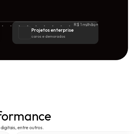
R$ 1 milhão+
Projetos enterprise
caros e demorados
rformance
gitais, entre outros.