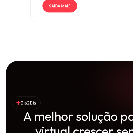
SAIBA MAIS
Bis2Bis
A melhor solução pa
virtual crescer se