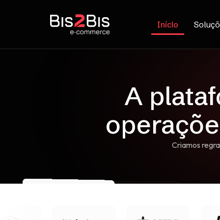
Início
Soluçõ
A plata
ope
Criamos regra