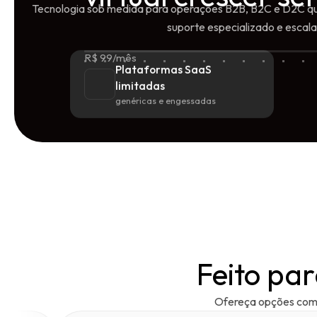
Tecnologia sob medida para operações B2B, B2C e D2C qu
suporte especializado e escala
R$ 99/mês
Plataformas SaaS
limitadas
genéricas e engessadas
Feito pa
Ofereça opções como 