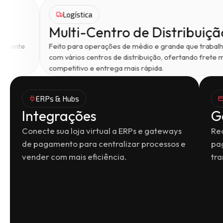
Logística
Multi-Centro de Distribuição
te
Feito para operações de médio e grande que trabalham
com vários centros de distribuição, ofertando frete mais
competitivo e entrega mais rápida.
ERPs & Hubs
Integrações
G
Conecte sua loja virtual a ERPs e gateways
Re
de pagamento para centralizar processos e
pa
vender com mais eficiência.
tra