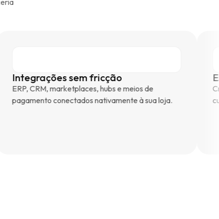
eria
tegrações sem fricção
Escala
, CRM, marketplaces, hubs e meios de
Cresça e
amento conectados nativamente à sua loja.
custo, g