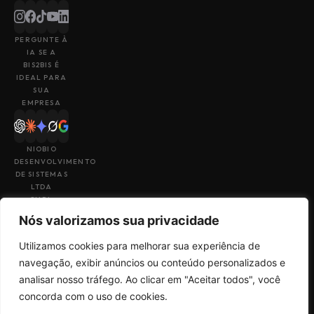
PERGUNTE À
IA SE A
BIS2BIS É
IDEAL PARA
SUA
EMPRESA
NIOBIO
DESENVOLVIMENTO
DE SISTEMAS
LTDA
CNPJ:
43.153.880/0001-
Nós valorizamos sua privacidade
49
Utilizamos cookies para melhorar sua experiência de
navegação, exibir anúncios ou conteúdo personalizados e
analisar nosso tráfego. Ao clicar em "Aceitar todos", você
concorda com o uso de cookies.
Feito por
Uma empresa do
Termos de Uso
Sales