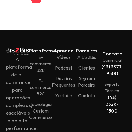
Plataforma
Aprenda
Parceiros
Contato
E-
Vídeos
A Bis2Bis
A
Comercial
commerce
plataforma
(43) 3371-
Podcast
Clientes
B2B
9500
de e-
Dúvidas
Seja um
E-
commerce
Suporte
Frequentes
Parceiro
commerce
para
Técnico
B2C
Youtube
Contato
operações
(43)
3326-
Tecnologia
complexas,
Custom
1500
escaláveis
Commerce
e de alta
performance.