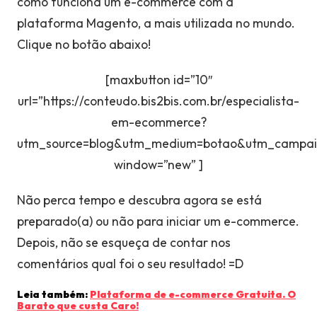
como funciona um e-commerce com a
plataforma Magento, a mais utilizada no mundo.
Clique no botão abaixo!
[maxbutton id=”10″
url=”https://conteudo.bis2bis.com.br/especialista-
em-ecommerce?
utm_source=blog&utm_medium=botao&utm_campaig
window=”new” ]
Não perca tempo e descubra agora se está
preparado(a) ou não para iniciar um e-commerce.
Depois, não se esqueça de contar nos
comentários qual foi o seu resultado! =D
Leia também:
Plataforma de e-commerce Gratuita. O
Barato que custa Caro!