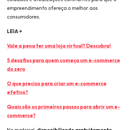
empreendimento ofereça o melhor aos
consumidores.
LEIA +
Vale a pena ter uma loja virtual? Descubra!
5 desafios para quem começa um e-commerce
do zero
O que preciso para criar um e-commerce
efetivo?
Quais são os primeiros passos para abrir um e-
commerce?
No material,
disponibilizado gratuitamente
,