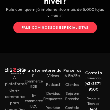
nível?
Fale com quem já implementou mais de 5.000 lojas
virtuais.
FALE COM NOSSOS ESPECIALISTAS
Plataforma
Aprenda
Parceiros
Contato
E-
Vídeos
A Bis2Bis
A
Comercial
commerce
plataforma
(43) 3371-
Podcast
Clientes
B2B
9500
de e-
Dúvidas
Seja um
E-
commerce
Suporte
Frequentes
Parceiro
commerce
para
Técnico
B2C
Youtube
Contato
operações
(43)