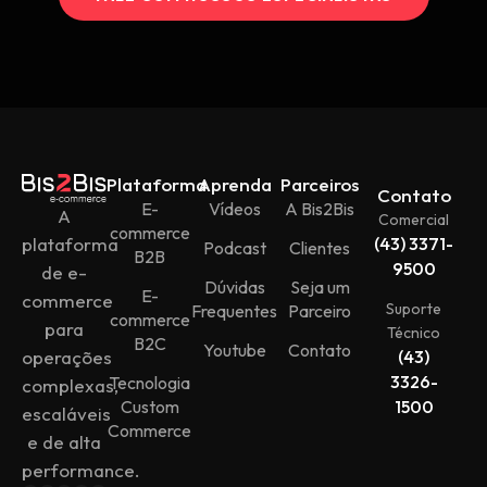
Plataforma
Aprenda
Parceiros
Contato
E-
Vídeos
A Bis2Bis
A
Comercial
commerce
plataforma
(43) 3371-
Podcast
Clientes
B2B
9500
de e-
Dúvidas
Seja um
E-
commerce
Suporte
Frequentes
Parceiro
commerce
para
Técnico
B2C
Youtube
Contato
operações
(43)
3326-
Tecnologia
complexas,
Custom
1500
escaláveis
Commerce
e de alta
performance.