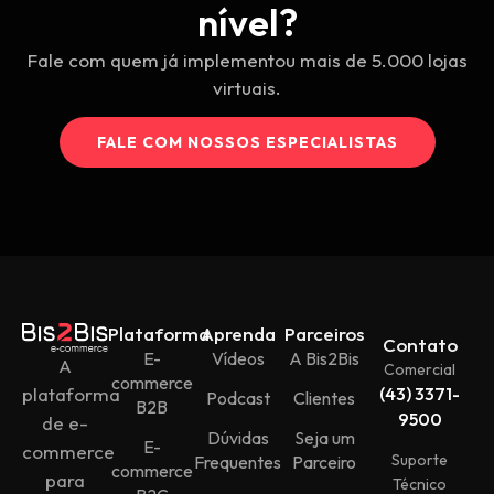
nível?
Fale com quem já implementou mais de 5.000 lojas
virtuais.
FALE COM NOSSOS ESPECIALISTAS
Plataforma
Aprenda
Parceiros
Contato
E-
Vídeos
A Bis2Bis
A
Comercial
commerce
plataforma
(43) 3371-
Podcast
Clientes
B2B
9500
de e-
Dúvidas
Seja um
E-
commerce
Suporte
Frequentes
Parceiro
commerce
para
Técnico