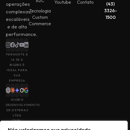
B2C
Youtube
Contato
operações
(43)
3326-
Tecnologia
complexas,
Custom
1500
escaláveis
Commerce
e de alta
performance.
PERGUNTE À
IA SE A
BIS2BIS É
IDEAL PARA
SUA
EMPRESA
NIOBIO
DESENVOLVIMENTO
DE SISTEMAS
LTDA
CNPJ:
43.153.880/0001-