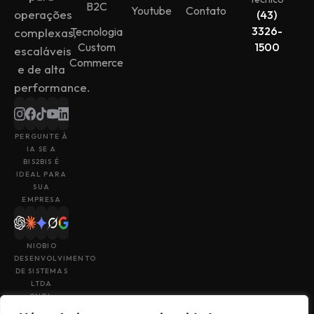
B2C
Youtube
Contato
operações
(43)
3326-
Tecnologia
complexas,
Custom
1500
escaláveis
Commerce
e de alta
performance.
PERGUNTE À
IA SE A
BIS2BIS É
IDEAL PARA
SUA
EMPRESA
NIOBIO
DESENVOLVIMENTO
DE SISTEMAS
LTDA
CNPJ:
43.153.880/0001-