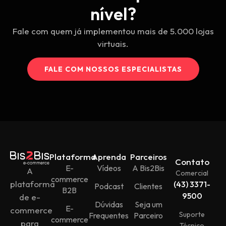
nível?
Fale com quem já implementou mais de 5.000 lojas
virtuais.
FALE COM NOSSOS ESPECIALISTAS
Plataforma
Aprenda
Parceiros
Contato
E-
Vídeos
A Bis2Bis
A
Comercial
commerce
plataforma
(43) 3371-
Podcast
Clientes
B2B
9500
de e-
Dúvidas
Seja um
E-
commerce
Suporte
Frequentes
Parceiro
commerce
para
Técnico