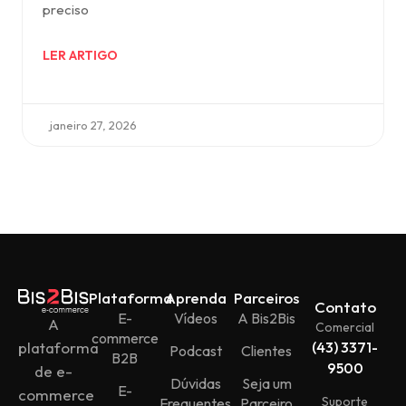
preciso
LER ARTIGO
janeiro 27, 2026
Plataforma
Aprenda
Parceiros
Contato
E-
Vídeos
A Bis2Bis
A
Comercial
commerce
plataforma
(43) 3371-
Podcast
Clientes
B2B
9500
de e-
Dúvidas
Seja um
E-
commerce
Suporte
Frequentes
Parceiro