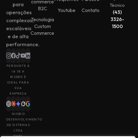
commerce
para
Técnico
B2C
Youtube
Contato
operações
(43)
3326-
Tecnologia
complexas,
Custom
1500
escaláveis
Commerce
e de alta
performance.
PERGUNTE À
IA SE A
BIS2BIS É
IDEAL PARA
SUA
EMPRESA
NIOBIO
DESENVOLVIMENTO
DE SISTEMAS
LTDA
CNPJ: