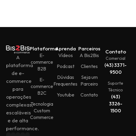
Plataforma
Aprenda
Parceiros
Contato
E-
Vídeos
A Bis2Bis
A
Comercial
commerce
plataforma
(43) 3371-
Podcast
Clientes
B2B
9500
de e-
Dúvidas
Seja um
E-
commerce
Suporte
Frequentes
Parceiro
commerce
para
Técnico
B2C
Youtube
Contato
operações
(43)
3326-
Tecnologia
complexas,
Custom
1500
escaláveis
Commerce
e de alta
performance.