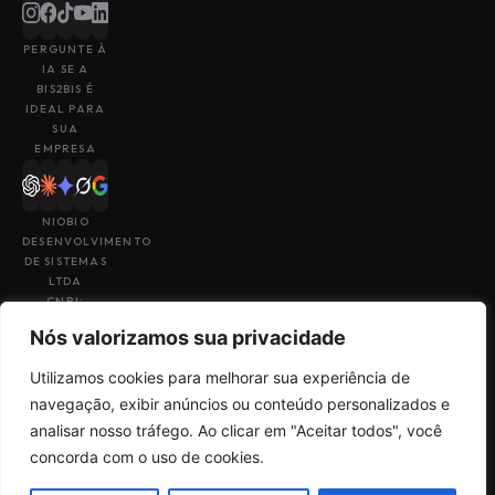
PERGUNTE À
IA SE A
BIS2BIS É
IDEAL PARA
SUA
EMPRESA
NIOBIO
DESENVOLVIMENTO
DE SISTEMAS
LTDA
CNPJ:
43.153.880/0001-
Nós valorizamos sua privacidade
49
Utilizamos cookies para melhorar sua experiência de
navegação, exibir anúncios ou conteúdo personalizados e
analisar nosso tráfego. Ao clicar em "Aceitar todos", você
Feito por
Uma empresa do
concorda com o uso de cookies.
Termos de Uso
Sales
grupo
Big4Tech
Política de