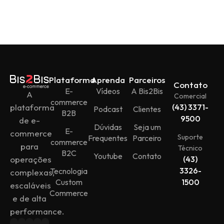
Plataforma
Aprenda
Parceiros
Contato
E-
Vídeos
A Bis2Bis
A
Comercial
commerce
plataforma
(43) 3371-
Podcast
Clientes
B2B
9500
de e-
Dúvidas
Seja um
E-
commerce
Suporte
Frequentes
Parceiro
commerce
para
Técnico
B2C
Youtube
Contato
operações
(43)
3326-
Tecnologia
complexas,
Custom
1500
escaláveis
Commerce
e de alta
performance.