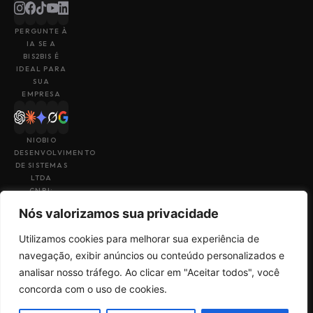
PERGUNTE À
IA SE A
BIS2BIS É
IDEAL PARA
SUA
EMPRESA
NIOBIO
DESENVOLVIMENTO
DE SISTEMAS
LTDA
CNPJ:
43.153.880/0001-
Nós valorizamos sua privacidade
49
Utilizamos cookies para melhorar sua experiência de
navegação, exibir anúncios ou conteúdo personalizados e
analisar nosso tráfego. Ao clicar em "Aceitar todos", você
Feito por
Uma empresa do
concorda com o uso de cookies.
Termos de Uso
Sales
grupo
Big4Tech
Política de