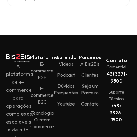
Plataforma
Aprenda
Parceiros
Contato
E-
Vídeos
A Bis2Bis
A
Comercial
commerce
plataforma
(43) 3371-
Podcast
Clientes
B2B
9500
de e-
Dúvidas
Seja um
E-
commerce
Suporte
Frequentes
Parceiro
commerce
para
Técnico
B2C
Youtube
Contato
operações
(43)
3326-
Tecnologia
complexas,
Custom
1500
escaláveis
Commerce
e de alta