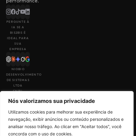
performance.
PERGUNTE À
IA SE A
BIS2BIS É
IDEAL PARA
SUA
EMPRESA
NIOBIO
DESENVOLVIMENTO
DE SISTEMAS
LTDA
CNPJ:
43.153.880/0001-
Nós valorizamos sua privacidade
49
Utilizamos cookies para melhorar sua experiência de
navegação, exibir anúncios ou conteúdo personalizados e
analisar nosso tráfego. Ao clicar em "Aceitar todos", você
Feito por
Uma empresa do
concorda com o uso de cookies.
Termos de Uso