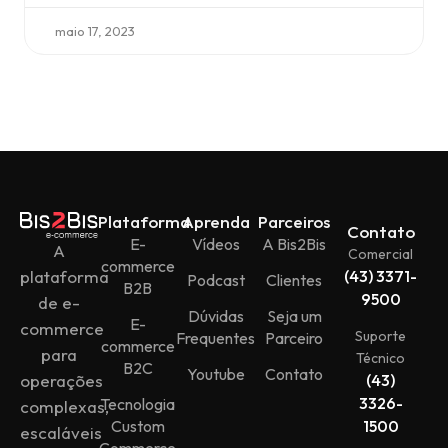
maio 17, 2023
Plataforma
Aprenda
Parceiros
Contato
E-
Vídeos
A Bis2Bis
A
Comercial
commerce
plataforma
(43) 3371-
Podcast
Clientes
B2B
9500
de e-
Dúvidas
Seja um
E-
commerce
Suporte
Frequentes
Parceiro
commerce
para
Técnico
B2C
Youtube
Contato
operações
(43)
3326-
Tecnologia
complexas,
Custom
1500
escaláveis