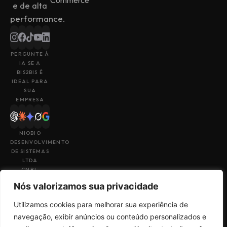
Commerce
e de alta
performance.
PERGUNTE À
IA SE A
BIS2BIS É
IDEAL PARA
SUA
EMPRESA
NIOBIO
DESENVOLVIMENTO
DE SISTEMAS
LTDA
CNPJ:
43.153.880/0001-
Nós valorizamos sua privacidade
49
Utilizamos cookies para melhorar sua experiência de
navegação, exibir anúncios ou conteúdo personalizados e