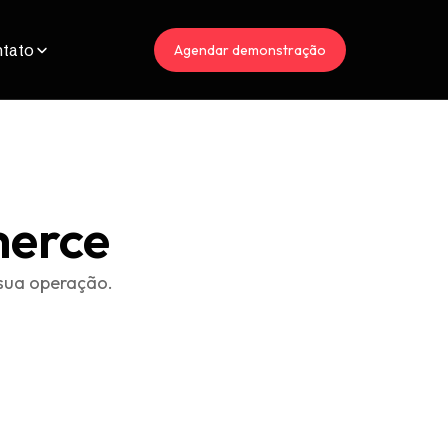
tato
Agendar demonstração
merce
sua operação.