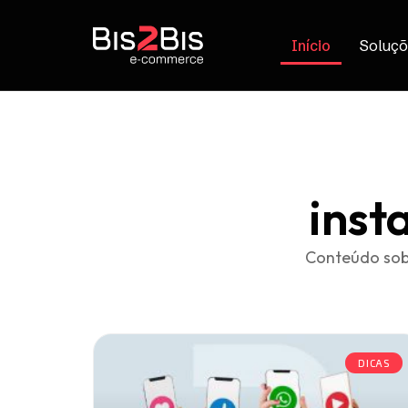
Início
Soluçõ
inst
Conteúdo sob
DICAS