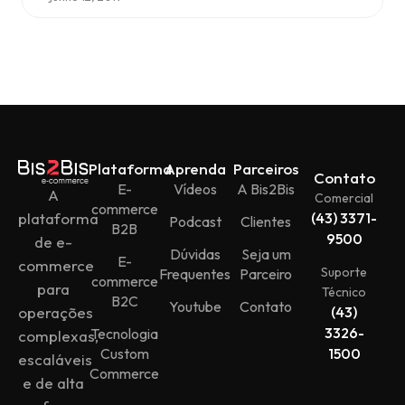
Plataforma
Aprenda
Parceiros
Contato
E-
Vídeos
A Bis2Bis
A
Comercial
commerce
plataforma
(43) 3371-
Podcast
Clientes
B2B
9500
de e-
Dúvidas
Seja um
E-
commerce
Suporte
Frequentes
Parceiro
commerce
para
Técnico
B2C
Youtube
Contato
operações
(43)
3326-
Tecnologia
complexas,
Custom
1500
escaláveis
Commerce
e de alta