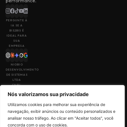
performance.
PERGUNTE À
IA SE A
BIS2BIS É
IDEAL PARA
SUA
EMPRESA
NIOBIO
DESENVOLVIMENTO
DE SISTEMAS
LTDA
CNPJ:
43.153.880/0001-
Nós valorizamos sua privacidade
49
Utilizamos cookies para melhorar sua experiência de
navegação, exibir anúncios ou conteúdo personalizados e
analisar nosso tráfego. Ao clicar em "Aceitar todos", você
Feito por
Uma empresa do
concorda com o uso de cookies.
Termos de Uso