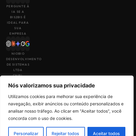
PERGUNTE À
IA SE A
BIS2BIS É
IDEAL PARA
SUA
EMPRESA
NIOBIO
DESENVOLVIMENTO
DE SISTEMAS
LTDA
CNPJ:
43.153.880/0001-
Nós valorizamos sua privacidade
49
Utilizamos cookies para melhorar sua experiência de
navegação, exibir anúncios ou conteúdo personalizados e
analisar nosso tráfego. Ao clicar em "Aceitar todos", você
Feito por
Uma empresa do
concorda com o uso de cookies.
Termos de Uso
Sales
grupo
Big4Tech
Política de
Check
Privacidade
Personalizar
Rejeitar todos
Aceitar todos