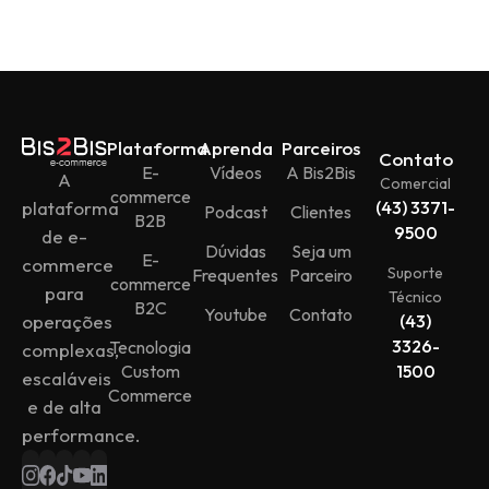
Plataforma
Aprenda
Parceiros
Contato
E-
Vídeos
A Bis2Bis
A
Comercial
commerce
plataforma
(43) 3371-
Podcast
Clientes
B2B
9500
de e-
Dúvidas
Seja um
E-
commerce
Suporte
Frequentes
Parceiro
commerce
para
Técnico
B2C
Youtube
Contato
operações
(43)
3326-
Tecnologia
complexas,
Custom
1500
escaláveis
Commerce
e de alta
performance.