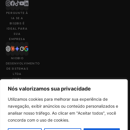
PERGUNTE À
IA SE A
BIS2BIS É
IDEAL PARA
SUA
EMPRESA
NIOBIO
DESENVOLVIMENTO
DE SISTEMAS
LTDA
CNPJ:
43.153.880/0001-
Nós valorizamos sua privacidade
49
Utilizamos cookies para melhorar sua experiência de
navegação, exibir anúncios ou conteúdo personalizados e
analisar nosso tráfego. Ao clicar em "Aceitar todos", você
Feito por
Uma empresa do
concorda com o uso de cookies.
Termos de Uso
Sales
grupo
Big4Tech
Política de