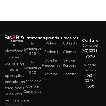
Plataforma
Aprenda
Parceiros
Contato
E-
Vídeos
A Bis2Bis
A
Comercial
commerce
plataforma
(43) 3371-
Podcast
Clientes
B2B
9500
de e-
Dúvidas
Seja um
E-
commerce
Suporte
Frequentes
Parceiro
commerce
para
Técnico
B2C
Youtube
Contato
operações
(43)
3326-
Tecnologia
complexas,
Custom
1500
escaláveis
Commerce
e de alta
performance.