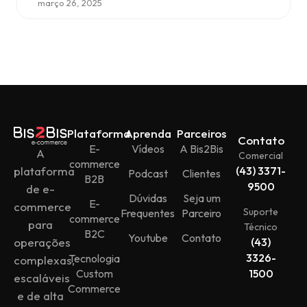
março 26, 2025
Plataforma
Aprenda
Parceiros
Contato
E-
Vídeos
A Bis2Bis
A
Comercial
commerce
plataforma
(43) 3371-
Podcast
Clientes
B2B
9500
de e-
Dúvidas
Seja um
E-
commerce
Suporte
Frequentes
Parceiro
commerce
para
Técnico
B2C
Youtube
Contato
operações
(43)
3326-
Tecnologia
complexas,
Custom
1500
escaláveis
Commerce
e de alta