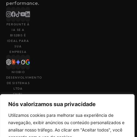
performance.
PERGUNTE À
IA SE A
BIS2BIS É
IDEAL PARA
SUA
EMPRESA
NIOBIO
DESENVOLVIMENTO
DE SISTEMAS
LTDA
CNPJ:
43.153.880/0001-
Nós valorizamos sua privacidade
49
Utilizamos cookies para melhorar sua experiência de
navegação, exibir anúncios ou conteúdo personalizados e
analisar nosso tráfego. Ao clicar em "Aceitar todos", você