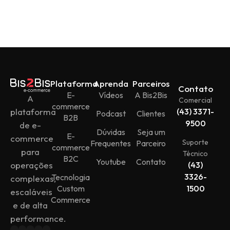
Plataforma
Aprenda
Parceiros
Contato
E-
Vídeos
A Bis2Bis
A
Comercial
commerce
plataforma
(43) 3371-
Podcast
Clientes
B2B
9500
de e-
Dúvidas
Seja um
E-
commerce
Suporte
Frequentes
Parceiro
commerce
para
Técnico
B2C
Youtube
Contato
operações
(43)
3326-
Tecnologia
complexas,
Custom
1500
escaláveis
Commerce
e de alta
performance.