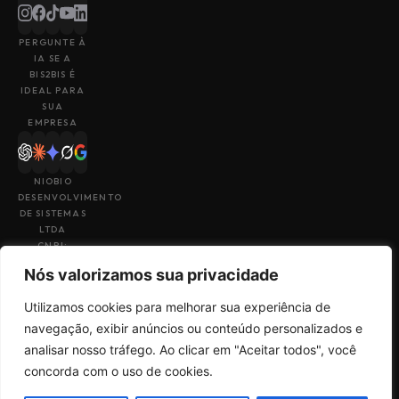
PERGUNTE À
IA SE A
BIS2BIS É
IDEAL PARA
SUA
EMPRESA
NIOBIO
DESENVOLVIMENTO
DE SISTEMAS
LTDA
CNPJ:
43.153.880/0001-
Nós valorizamos sua privacidade
49
Utilizamos cookies para melhorar sua experiência de
navegação, exibir anúncios ou conteúdo personalizados e
analisar nosso tráfego. Ao clicar em "Aceitar todos", você
Feito por
Uma empresa do
concorda com o uso de cookies.
Termos de Uso
Sales
grupo
Big4Tech
Política de