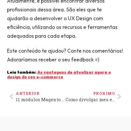
Atualmente, é possível encontrar diversos
profissionais dessa área. São eles que te
ajudarão a desenvolver o UX Design com
eficiência, utilizando os recursos e ferramentas
adequados para cada etapa.
Este conteúdo te ajudou? Conte nos comentários!
Adoraríamos receber o seu feedback =)
Leia também:
As vantagens de atualizar agora o
design do seu e-commerce
ANTERIOR
PRÓXIMO
11 módulos Magento Ecommerce que não podem faltar na sua loja virtual
Como divulgar meu e-commerce e alcançar mais clientes?