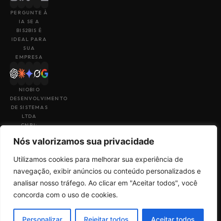
PERGUNTE À
IA SE A
BIS2BIS É
IDEAL PARA
SUA
EMPRESA
NIOBIO
DESENVOLVIMENTO
DE SISTEMAS
LTDA
CNPJ:
43.153.880/0001-
Nós valorizamos sua privacidade
49
Utilizamos cookies para melhorar sua experiência de
navegação, exibir anúncios ou conteúdo personalizados e
analisar nosso tráfego. Ao clicar em "Aceitar todos", você
Feito por
Uma empresa do
concorda com o uso de cookies.
Termos de Uso
Sales
grupo
Big4Tech
Política de
Check
Privacidade
Personalizar
Rejeitar todos
Aceitar todos