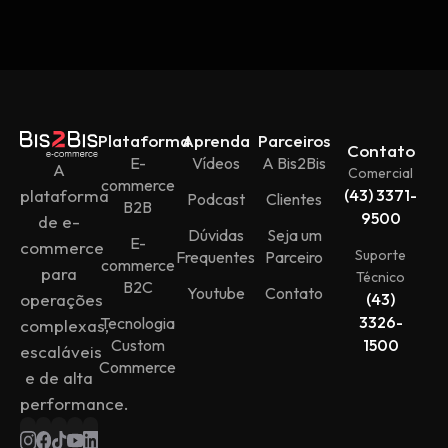
Plataforma
Aprenda
Parceiros
Contato
E-
Vídeos
A Bis2Bis
A
Comercial
commerce
plataforma
(43) 3371-
Podcast
Clientes
B2B
9500
de e-
Dúvidas
Seja um
E-
commerce
Suporte
Frequentes
Parceiro
commerce
para
Técnico
B2C
Youtube
Contato
operações
(43)
3326-
Tecnologia
complexas,
Custom
1500
escaláveis
Commerce
e de alta
performance.