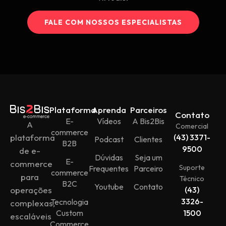
FALE COM NOSSOS ESPECIALISTAS
Plataforma
Aprenda
Parceiros
Contato
E-
Vídeos
A Bis2Bis
A
Comercial
commerce
plataforma
(43) 3371-
Podcast
Clientes
B2B
9500
de e-
Dúvidas
Seja um
E-
commerce
Suporte
Frequentes
Parceiro
commerce
para
Técnico
B2C
Youtube
Contato
operações
(43)
3326-
Tecnologia
complexas,
Custom
1500
escaláveis
Commerce