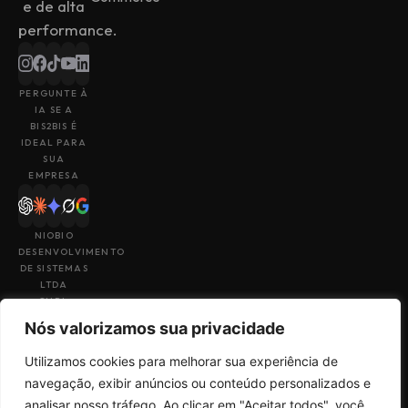
e de alta
performance.
PERGUNTE À
IA SE A
BIS2BIS É
IDEAL PARA
SUA
EMPRESA
NIOBIO
DESENVOLVIMENTO
DE SISTEMAS
LTDA
CNPJ:
43.153.880/0001-
Nós valorizamos sua privacidade
49
Utilizamos cookies para melhorar sua experiência de
navegação, exibir anúncios ou conteúdo personalizados e
analisar nosso tráfego. Ao clicar em "Aceitar todos", você