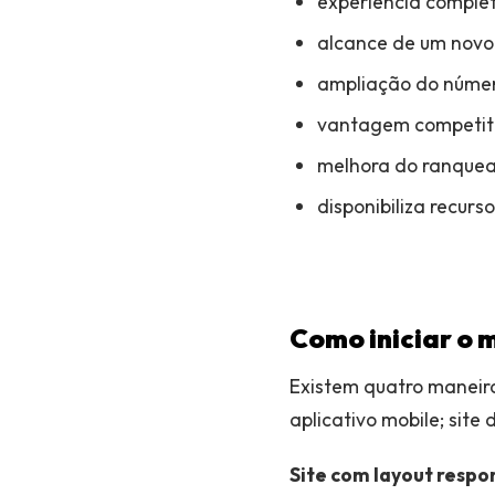
experiência complet
alcance de um novo 
ampliação do número
vantagem competitiv
melhora do ranque
disponibiliza recur
Como iniciar o
Existem quatro maneiras
aplicativo mobile; sit
Site com layout respo