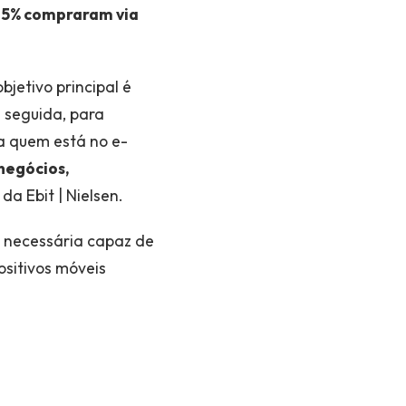
5% compraram via
bjetivo principal é
m seguida, para
ra quem está no e-
negócios,
a Ebit | Nielsen.
a necessária capaz de
sitivos móveis