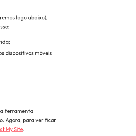
emos logo abaixo),
sso:
ida;
os dispositivos móveis
, a ferramenta
. Agora, para verificar
st My Site
.