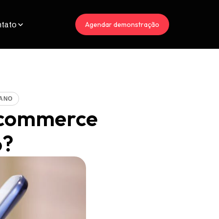
tato
Agendar demonstração
MANO
e commerce
o?