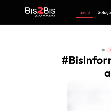
Início
Soluçõ
#BisInfor
a