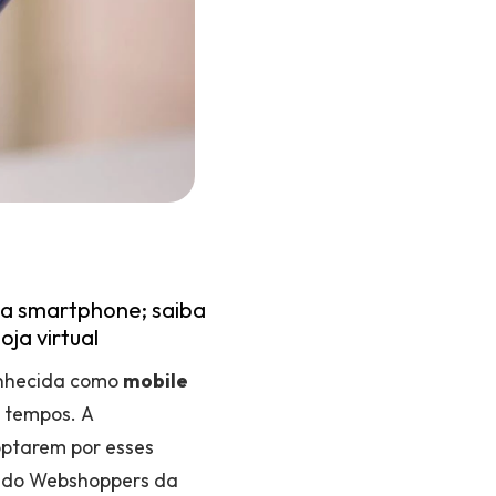
ia smartphone; saiba
ja virtual
onhecida como
mobile
 tempos. A
optarem por esses
ão do Webshoppers da