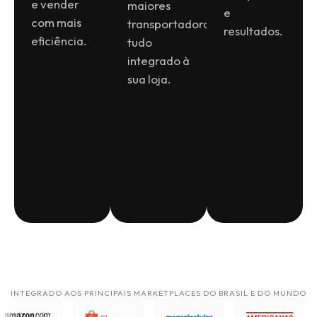
e vender
maiores
e
com mais
transportadoras,
resultados.
eficiência.
tudo
integrado à
sua loja.
INTEGRADO AOS PRINCIPAIS MARKETPLACES DO BRASIL E DO MUNDO