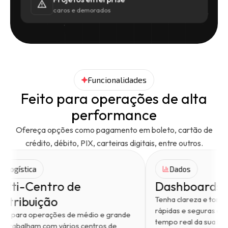
caros e demorados
Funcionalidades
Feito para operações de alta
performance
Ofereça opções como pagamento em boleto, cartão de
crédito, débito, PIX, carteiras digitais, entre outros.
Logística
Dados
Multi-Centro de
Dashb
Distribuição
Tenha clar
apa
rápidas e 
Feito para operações de médio e grande
tempo real 
que trabalham com vários centros de