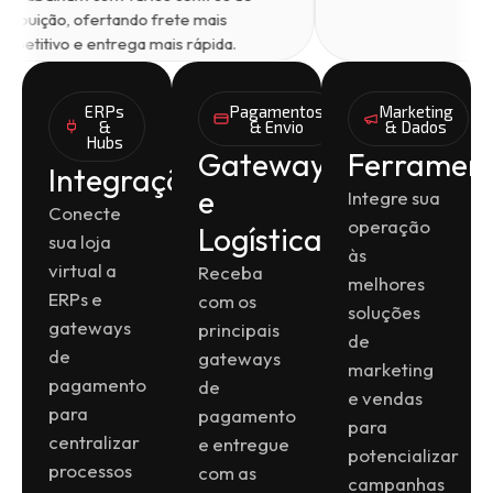
distribuição, ofertando frete mais
competitivo e entrega mais rápida.
ERPs
Pagamentos
Marketing
&
& Envio
& Dados
Hubs
Gateways
Ferramen
Integrações
e
Integre sua
Conecte
operação
Logística
sua loja
às
virtual a
Receba
melhores
ERPs e
com os
soluções
gateways
principais
de
de
gateways
marketing
pagamento
de
e vendas
para
pagamento
para
centralizar
e entregue
potencializar
processos
com as
campanhas