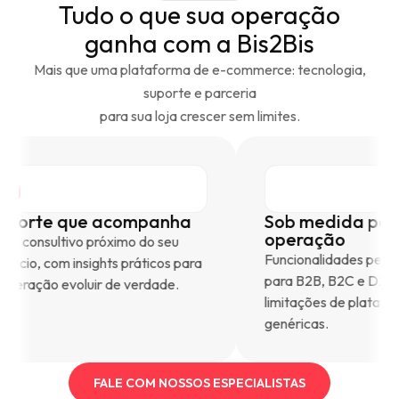
Tudo o que sua operação
ganha com a Bis2Bis
Mais que uma plataforma de e-commerce: tecnologia,
suporte e parceria
para sua loja crescer sem limites.
Suporte que acompanha
Sob medi
operaçã
Time consultivo próximo do seu
Funcionalida
negócio, com insights práticos para
para B2B, B
a operação evoluir de verdade.
limitações d
genéricas.
FALE COM NOSSOS ESPECIALISTAS