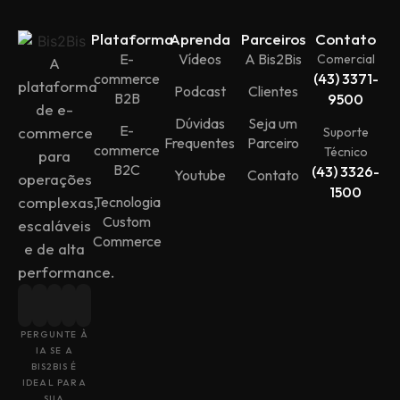
Plataforma
Aprenda
Parceiros
Contato
E-
Vídeos
A Bis2Bis
Comercial
A
commerce
(43) 3371-
plataforma
Podcast
Clientes
B2B
9500
de e-
Dúvidas
Seja um
E-
commerce
Suporte
Frequentes
Parceiro
commerce
Técnico
para
B2C
(43) 3326-
Youtube
Contato
operações
1500
Tecnologia
complexas,
Custom
escaláveis
Commerce
e de alta
performance.
PERGUNTE À
IA SE A
BIS2BIS É
IDEAL PARA
SUA