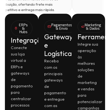
distribuição, ofertando frete mais
competitivo e entrega mais rápida.
ERPs
Pagamentos
Marketing
&
& Envio
& Dados
Hubs
Gateways
Ferramen
Integrações
e
Integre sua
Conecte
operação
Logística
sua loja
às
virtual a
Receba
melhores
ERPs e
com os
soluções
gateways
principais
de
de
gateways
marketing
pagamento
de
e vendas
para
pagamento
para
centralizar
e entregue
potencializar
processos
com as
campanhas