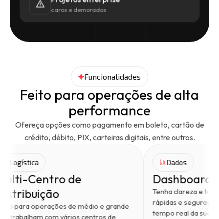
caros e demorados
Funcionalidades
Feito para operações de alta
performance
Ofereça opções como pagamento em boleto, cartão de
crédito, débito, PIX, carteiras digitais, entre outros.
Logística
Dado
Multi-Centro de
Dashb
Distribuição
u
Tenha cla
apa
rápidas e
Feito para operações de médio e grande
tempo real
que trabalham com vários centros de