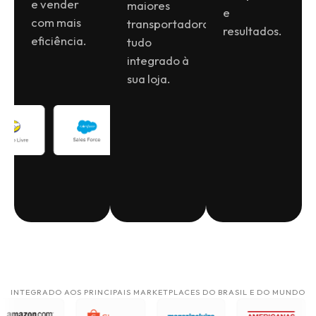
e vender
maiores
e
com mais
transportadoras,
resultados.
eficiência.
tudo
integrado à
sua loja.
INTEGRADO AOS PRINCIPAIS MARKETPLACES DO BRASIL E DO MUNDO