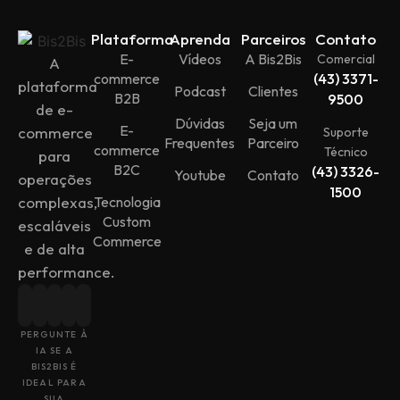
Plataforma
Aprenda
Parceiros
Contato
E-
Vídeos
A Bis2Bis
Comercial
A
commerce
(43) 3371-
plataforma
Podcast
Clientes
B2B
9500
de e-
Dúvidas
Seja um
E-
commerce
Suporte
Frequentes
Parceiro
commerce
Técnico
para
B2C
(43) 3326-
Youtube
Contato
operações
1500
Tecnologia
complexas,
Custom
escaláveis
Commerce
e de alta
performance.
PERGUNTE À
IA SE A
BIS2BIS É
IDEAL PARA
SUA