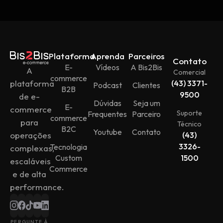
Plataforma
Aprenda
Parceiros
Contato
E-
Vídeos
A Bis2Bis
A
Comercial
commerce
plataforma
(43) 3371-
Podcast
Clientes
B2B
9500
de e-
Dúvidas
Seja um
E-
commerce
Suporte
Frequentes
Parceiro
commerce
para
Técnico
B2C
Youtube
Contato
operações
(43)
3326-
Tecnologia
complexas,
Custom
1500
escaláveis
Commerce
e de alta
performance.
PERGUNTE À