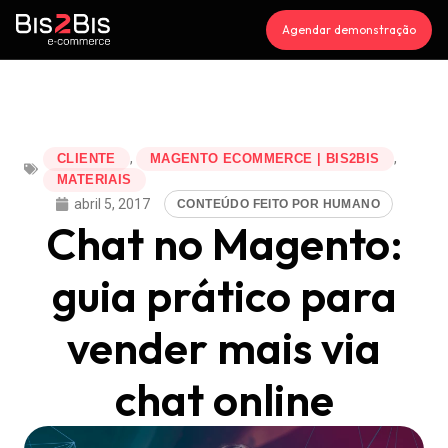
Agendar demonstração
,
,
CLIENTE
MAGENTO ECOMMERCE | BIS2BIS
MATERIAIS
abril 5, 2017
CONTEÚDO FEITO POR HUMANO
Chat no Magento:
guia prático para
vender mais via
chat online