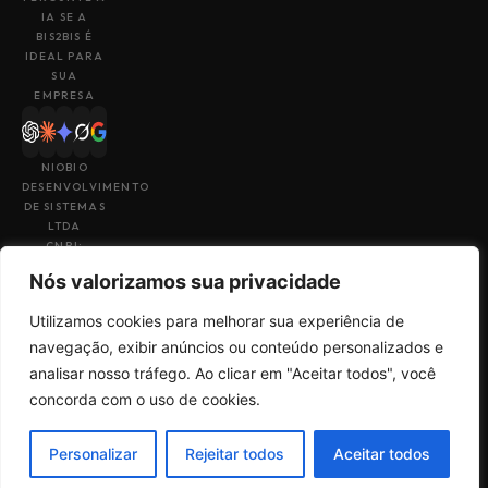
IA SE A
BIS2BIS É
IDEAL PARA
SUA
EMPRESA
NIOBIO
DESENVOLVIMENTO
DE SISTEMAS
LTDA
CNPJ:
43.153.880/0001-
Nós valorizamos sua privacidade
49
Utilizamos cookies para melhorar sua experiência de
navegação, exibir anúncios ou conteúdo personalizados e
analisar nosso tráfego. Ao clicar em "Aceitar todos", você
Feito por
Uma empresa do
concorda com o uso de cookies.
Termos de Uso
Sales
grupo
Big4Tech
Política de
Check
Privacidade
Personalizar
Rejeitar todos
Aceitar todos