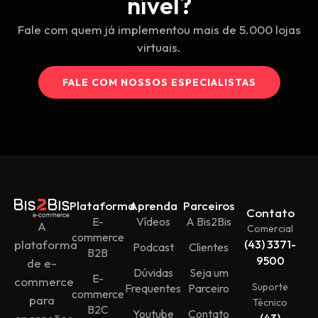
nível?
Fale com quem já implementou mais de 5.000 lojas
virtuais.
FALE COM NOSSOS ESPECIALISTAS
Plataforma
Aprenda
Parceiros
Contato
E-
Vídeos
A Bis2Bis
A
Comercial
commerce
plataforma
(43) 3371-
Podcast
Clientes
B2B
9500
de e-
Dúvidas
Seja um
E-
commerce
Suporte
Frequentes
Parceiro
commerce
para
Técnico
B2C
Youtube
Contato