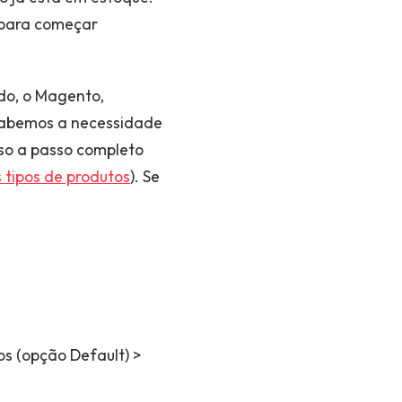
, para começar
o, o Magento,
 sabemos a necessidade
sso a passo completo
s tipos de produtos
). Se
os (opção Default) >