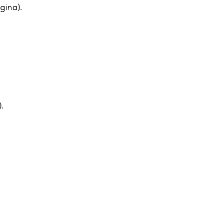
gina).
.