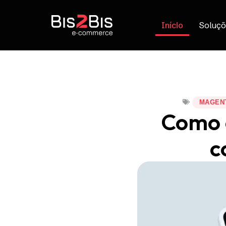
Início
Soluçõ
MAGENT
Como c
c