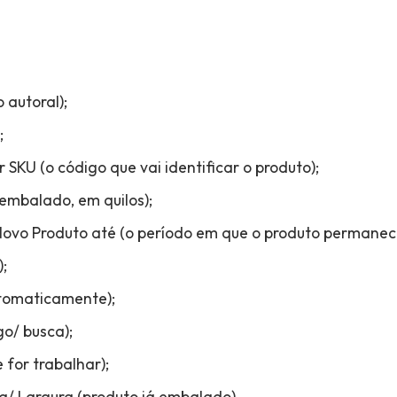
 autoral);
;
 SKU (o código que vai identificar o produto);
 embalado, em quilos);
Novo Produto até (o período em que o produto permanec
;
tomaticamente);
go/ busca);
 for trabalhar);
/ Largura (produto já embalado).