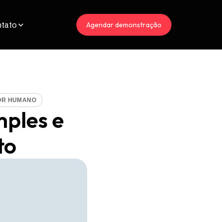
tato
Agendar demonstração
OR HUMANO
mples e
o​