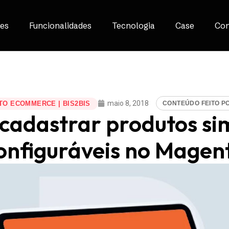
es
Funcionalidades
Tecnologia
Case
Con
maio 8, 2018
CONTEÚDO FEITO P
O ECOMMERCE | BIS2BIS
adastrar produtos si
onfiguráveis no Magent