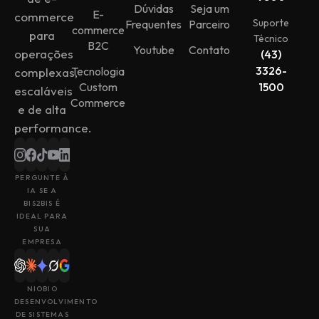
Dúvidas
Seja um
E-
commerce
Suporte
Frequentes
Parceiro
commerce
para
Técnico
B2C
Youtube
Contato
operações
(43)
3326-
Tecnologia
complexas,
Custom
1500
escaláveis
Commerce
e de alta
performance.
PERGUNTE À
IA SE A
BIS2BIS É
IDEAL PARA
SUA
EMPRESA
NIOBIO
DESENVOLVIMENTO
DE SISTEMAS