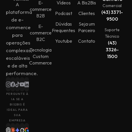
E-
Vídeos
A Bis2Bis
A
Comercial
commerce
plataforma
(43) 3371-
Podcast
Clientes
B2B
9500
de e-
Dúvidas
Seja um
E-
commerce
Suporte
Frequentes
Parceiro
commerce
para
Técnico
B2C
Youtube
Contato
operações
(43)
3326-
Tecnologia
complexas,
Custom
1500
escaláveis
Commerce
e de alta
performance.
PERGUNTE À
IA SE A
BIS2BIS É
IDEAL PARA
SUA
EMPRESA