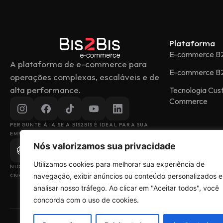
Plataforma
E-commerce B
A plataforma de e-commerce para
E-commerce B
operações complexas, escaláveis e de
alta performance.
Tecnologia Cu
Commerce
PERGUNTE À IA SE A BIS2BIS É IDEAL PARA SUA
EMPRESA
Nós valorizamos sua privacidade
Utilizamos cookies para melhorar sua experiência de
NIOBIO DESENVOLVIMENTO DE SISTEMAS LTDA
navegação, exibir anúncios ou conteúdo personalizados e
CNPJ: 43.153.880/0001-49
analisar nosso tráfego. Ao clicar em "Aceitar todos", você
concorda com o uso de cookies.