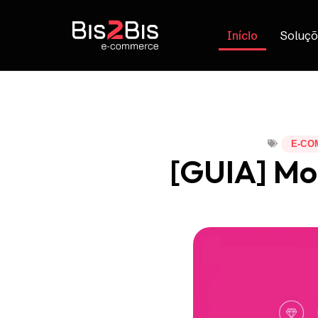
Início
Soluçõ
E-CO
[GUIA] Mod