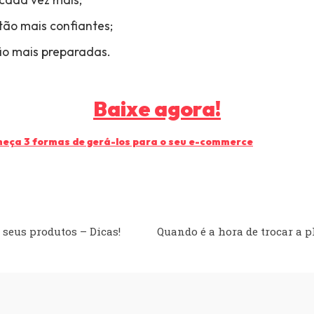
ão mais confiantes;
tão mais preparadas.
Baixe agora!
heça 3 formas de gerá-los para o seu e-commerce
 seus produtos – Dicas!