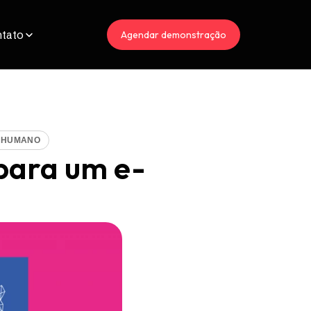
tato
Agendar demonstração
R HUMANO
 para um e-