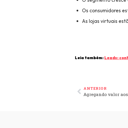
Os consumidores est
As lojas virtuais es
Leia também:
Leads: con
ANTERIOR
Agregando valor aos