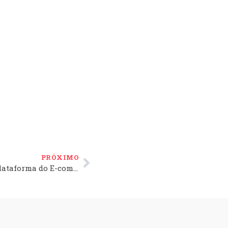
PRÓXIMO
Quando é a hora de trocar a plataforma do E-commerce?