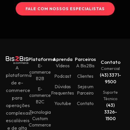
FALE COM NOSSOS ESPECIALISTAS
Plataforma
Aprenda
Parceiros
Contato
E-
Vídeos
A Bis2Bis
A
Comercial
commerce
plataforma
(43) 3371-
Podcast
Clientes
B2B
9500
de e-
Dúvidas
Seja um
E-
commerce
Suporte
Frequentes
Parceiro
commerce
para
Técnico
B2C
Youtube
Contato
operações
(43)
3326-
Tecnologia
complexas,
Custom
1500
escaláveis
Commerce
e de alta