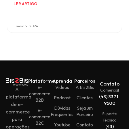
LER ARTIGO
maio 9, 2024
Plataforma
Aprenda
Parceiros
Contato
E-
Vídeos
A Bis2Bis
A
Comercial
commerce
plataforma
(43) 3371-
Podcast
Clientes
B2B
9500
de e-
Dúvidas
Seja um
E-
commerce
Suporte
Frequentes
Parceiro
commerce
para
Técnico
B2C
Youtube
Contato
operações
(43)