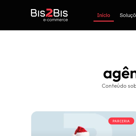
Início
Soluçõ
agên
Conteúdo sob
PARCERIA