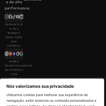
e de alta
performance.
PERGUNTE À
IA SE A
BIS2BIS É
IDEAL PARA
SUA
EMPRESA
NIOBIO
DESENVOLVIMENTO
DE SISTEMAS
LTDA
CNPJ:
43.153.880/0001-
Nós valorizamos sua privacidade
49
Utilizamos cookies para melhorar sua experiência de
navegação, exibir anúncios ou conteúdo personalizados e