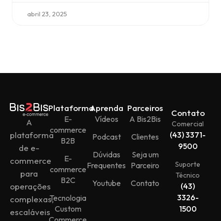
abril 23, 2025
Plataforma
Aprenda
Parceiros
Contato
E-
Vídeos
A Bis2Bis
A
Comercial
commerce
plataforma
(43) 3371-
Podcast
Clientes
B2B
9500
de e-
Dúvidas
Seja um
E-
commerce
Suporte
Frequentes
Parceiro
commerce
para
Técnico
B2C
Youtube
Contato
operações
(43)
3326-
Tecnologia
complexas,
Custom
1500
escaláveis
Commerce