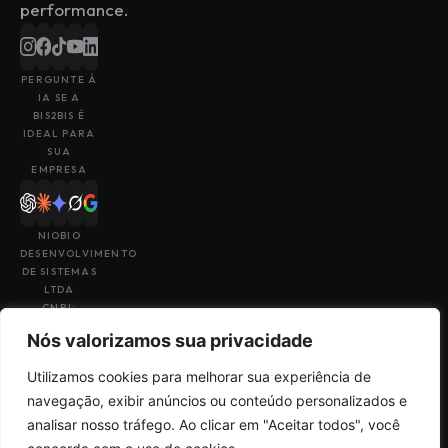
performance.
PERGUNTE À
IA SE A
BIS2BIS É
IDEAL PARA
SUA
EMPRESA
NIOBIO
DESENVOLVIMENTO
DE SISTEMAS
LTDA
CNPJ:
43.153.880/0001-
Nós valorizamos sua privacidade
49
Utilizamos cookies para melhorar sua experiência de
navegação, exibir anúncios ou conteúdo personalizados e
analisar nosso tráfego. Ao clicar em "Aceitar todos", você