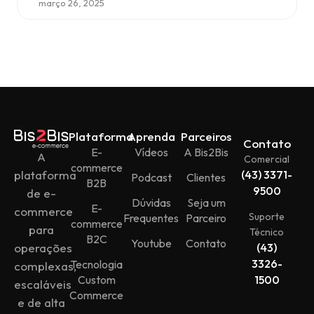
março 26, 2025
Plataforma
Aprenda
Parceiros
Contato
E-
Vídeos
A Bis2Bis
A
Comercial
commerce
plataforma
(43) 3371-
Podcast
Clientes
B2B
9500
de e-
Dúvidas
Seja um
E-
commerce
Suporte
Frequentes
Parceiro
commerce
para
Técnico
B2C
Youtube
Contato
operações
(43)
3326-
Tecnologia
complexas,
Custom
1500
escaláveis
Commerce
e de alta