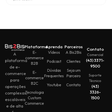
Plataforma
Aprenda
Parceiros
Contato
E-
Vídeos
A Bis2Bis
A
Comercial
commerce
plataforma
(43) 3371-
Podcast
Clientes
B2B
9500
de e-
Dúvidas
Seja um
E-
commerce
Suporte
Frequentes
Parceiro
commerce
para
Técnico
B2C
Youtube
Contato
operações
(43)
3326-
Tecnologia
complexas,
Custom
1500
escaláveis
Commerce
e de alta