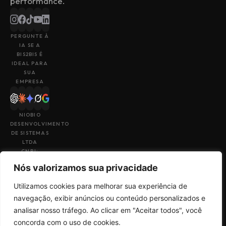
performance.
PERGUNTE À
IA SE A
BIS2BIS É
IDEAL PARA
SUA
EMPRESA
NIOBIO
DESENVOLVIMENTO
DE SISTEMAS
LTDA
CNPJ:
43.153.880/0001-
Nós valorizamos sua privacidade
49
Utilizamos cookies para melhorar sua experiência de
navegação, exibir anúncios ou conteúdo personalizados e
analisar nosso tráfego. Ao clicar em "Aceitar todos", você
Feito por
Uma empresa do
concorda com o uso de cookies.
Termos de Uso