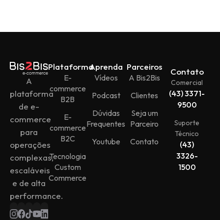
Plataforma
Aprenda
Parceiros
Contato
E-
Vídeos
A Bis2Bis
A
Comercial
commerce
plataforma
(43) 3371-
Podcast
Clientes
B2B
9500
de e-
Dúvidas
Seja um
E-
commerce
Suporte
Frequentes
Parceiro
commerce
para
Técnico
B2C
Youtube
Contato
operações
(43)
3326-
Tecnologia
complexas,
Custom
1500
escaláveis
Commerce
e de alta
performance.