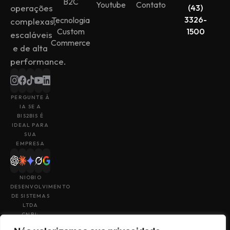
B2C
Youtube
Contato
operações
(43)
3326-
Tecnologia
complexas,
Custom
1500
escaláveis
Commerce
e de alta
performance.
PERGUNTE À
IA SE A
BIS2BIS É
IDEAL PARA
SUA
EMPRESA
NIOBIO
DESENVOLVIMENTO
DE SISTEMAS
LTDA
CNPJ:
43.153.880/0001-