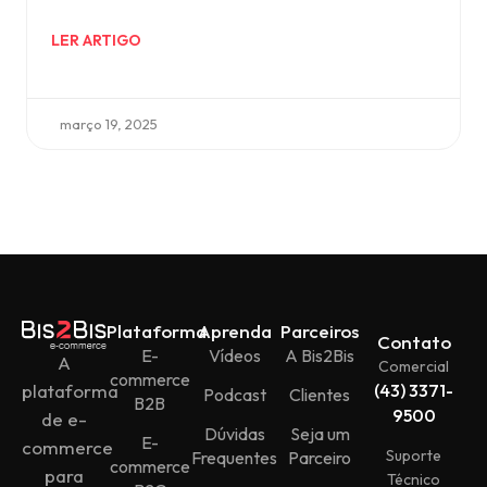
LER ARTIGO
março 19, 2025
Plataforma
Aprenda
Parceiros
Contato
E-
Vídeos
A Bis2Bis
A
Comercial
commerce
plataforma
(43) 3371-
Podcast
Clientes
B2B
9500
de e-
Dúvidas
Seja um
E-
commerce
Suporte
Frequentes
Parceiro
commerce
para
Técnico