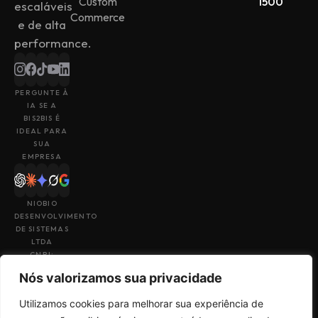
Custom
1500
escaláveis
Commerce
e de alta
performance.
PERGUNTE À
IA SE A
BIS2BIS É
IDEAL PARA
SUA
EMPRESA
NIOBIO
DESENVOLVIMENTO
DE SISTEMAS
LTDA
CNPJ:
43.153.880/0001-
Nós valorizamos sua privacidade
49
Utilizamos cookies para melhorar sua experiência de