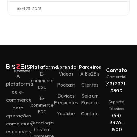
abril 23, 2025
Plataforma
Aprenda
Parceiros
Contato
E-
Vídeos
A Bis2Bis
A
Comercial
commerce
plataforma
(43) 3371-
Podcast
Clientes
B2B
9500
de e-
Dúvidas
Seja um
E-
commerce
Suporte
Frequentes
Parceiro
commerce
para
Técnico
B2C
Youtube
Contato
operações
(43)
3326-
Tecnologia
complexas,
Custom
1500
escaláveis
Commerce