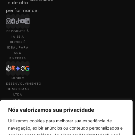
e de alta
performance.
PERGUNTE À
IA SE A
BIS2BIS É
IDEAL PARA
SUA
EMPRESA
NIOBIO
DESENVOLVIMENTO
DE SISTEMAS
LTDA
CNPJ:
43.153.880/0001-
Nós valorizamos sua privacidade
49
Utilizamos cookies para melhorar sua experiência de
navegação, exibir anúncios ou conteúdo personalizados e