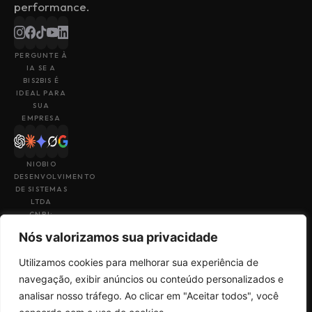
performance.
PERGUNTE À
IA SE A
BIS2BIS É
IDEAL PARA
SUA
EMPRESA
NIOBIO
DESENVOLVIMENTO
DE SISTEMAS
LTDA
CNPJ:
43.153.880/0001-
Nós valorizamos sua privacidade
49
Utilizamos cookies para melhorar sua experiência de
navegação, exibir anúncios ou conteúdo personalizados e
analisar nosso tráfego. Ao clicar em "Aceitar todos", você