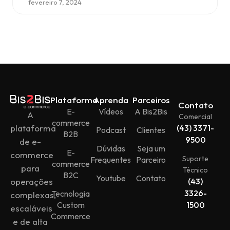
fevereiro 7, 2024
Plataforma
Aprenda
Parceiros
Contato
E-
Vídeos
A Bis2Bis
A
Comercial
commerce
plataforma
(43) 3371-
Podcast
Clientes
B2B
9500
de e-
Dúvidas
Seja um
E-
commerce
Suporte
Frequentes
Parceiro
commerce
para
Técnico
B2C
Youtube
Contato
operações
(43)
3326-
Tecnologia
complexas,
Custom
1500
escaláveis
Commerce
e de alta