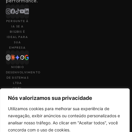
performance.
PERGUNTE À
IA SE A
BIS2BIS É
IDEAL PARA
SUA
EMPRESA
NIOBIO
DESENVOLVIMENTO
DE SISTEMAS
LTDA
CNPJ:
43.153.880/0001-
Nós valorizamos sua privacidade
49
Utilizamos cookies para melhorar sua experiência de
navegação, exibir anúncios ou conteúdo personalizados e
analisar nosso tráfego. Ao clicar em "Aceitar todos", você
Feito por
Uma empresa do
concorda com o uso de cookies.
Termos de Uso