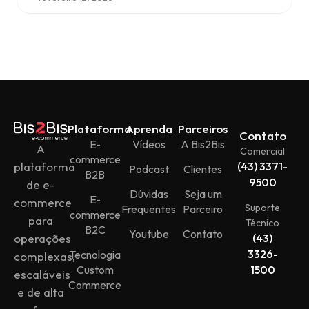
Plataforma
Aprenda
Parceiros
Contato
E-
Vídeos
A Bis2Bis
A
Comercial
commerce
plataforma
(43) 3371-
Podcast
Clientes
B2B
9500
de e-
Dúvidas
Seja um
E-
commerce
Suporte
Frequentes
Parceiro
commerce
para
Técnico
B2C
Youtube
Contato
operações
(43)
3326-
Tecnologia
complexas,
Custom
1500
escaláveis
Commerce
e de alta