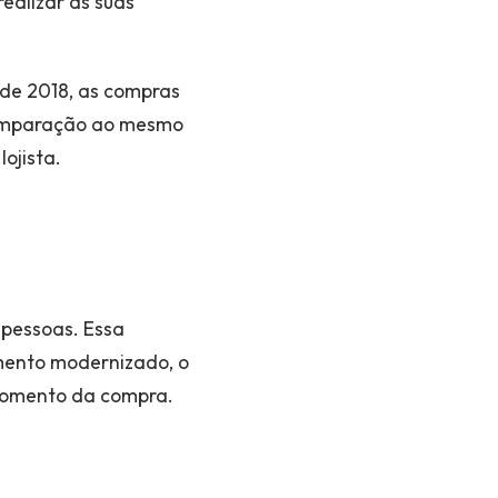
ealizar as suas
 de 2018, as compras
 comparação ao mesmo
ojista.
 pessoas. Essa
mento modernizado, o
momento da compra.