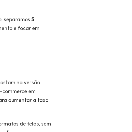
no, separamos
5
mento e focar em
apostam na versão
 e-commerce em
ara aumentar a taxa
ormatos de telas, sem