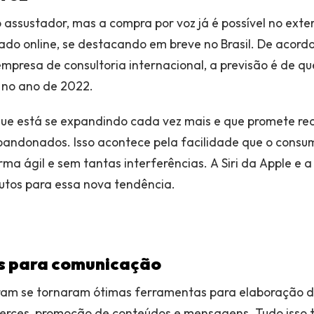
assustador, mas a compra por voz já é possível no exter
ado online, se destacando em breve no Brasil. De acord
empresa de consultoria internacional, a previsão é de q
 no ano de 2022.
que está se expandindo cada vez mais e que promete re
andonados. Isso acontece pela facilidade que o consum
rma ágil e sem tantas interferências. A Siri da Apple e
utos para essa nova tendência.
is para comunicação
ram se tornaram ótimas ferramentas para elaboração d
rces, promoção de conteúdos e mensagens. Tudo isso 