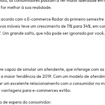
so, os consumidores passam a ter maior liberdade em r
for melhor à sua realidade.
de acordo com o E-commerce Radar do primeiro semestre
itivos móveis teve um crescimento de 11% para 34%, em
. Um grande salto, que não pode ser ignorado por você, l
re capaz de simular um atendente, que interage com as
a a maior tendência de 2019. Com um modelo de atendi
iar um excelente relacionamento com o consumidor no 
is vantagens para e-commerces estão:
o de espera do consumidor;