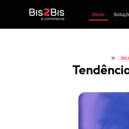
Início
Soluçõ
DIC
Tendênci