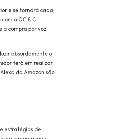
ior e se tornará cada
o com a OC & C
ue a compra por voz
duzir absurdamente o
idor terá em realizar
 a Alexa da Amazon são
e estratégias de
torna a marca mais