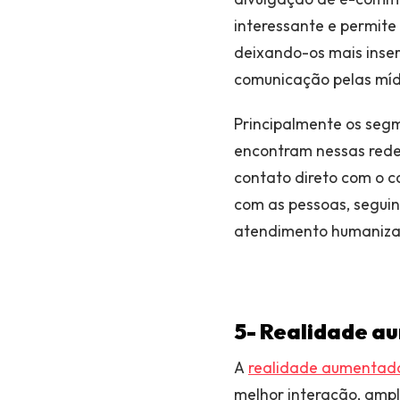
interessante e permit
deixando-os mais inse
comunicação pelas mídi
Principalmente os seg
encontram nessas redes
contato direto com o 
com as pessoas, seguin
atendimento humanizad
5- Realidade a
A
realidade aumentada
melhor interação, amp