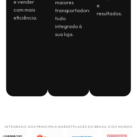
e vender
maiores
e
com mais
transportadoras,
resultados.
eficiência.
tudo
integrado à
sua loja.
INTEGRADO AOS PRINCIPAIS MARKETPLACES DO BRASIL E DO MUNDO