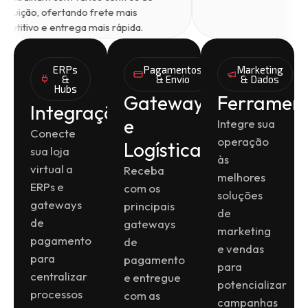
distribuição, ofertando frete mais
competitivo e entrega mais rápida.
ERPs
Pagamentos
Marketing
&
& Envio
& Dados
Hubs
Gateways
Ferramen
Integrações
e
Integre sua
Conecte
operação
Logística
sua loja
às
virtual a
Receba
melhores
ERPs e
com os
soluções
gateways
principais
de
de
gateways
marketing
pagamento
de
e vendas
para
pagamento
para
centralizar
e entregue
potencializar
processos
com as
campanhas