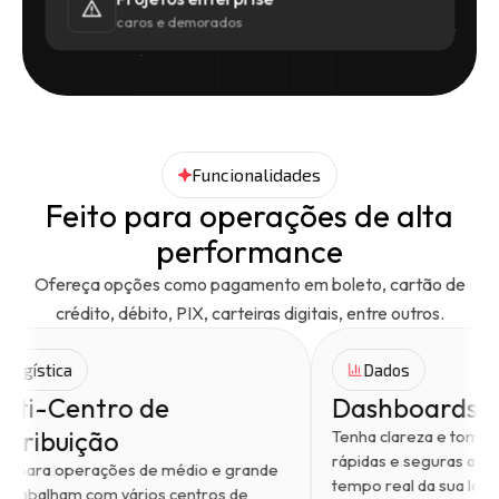
caros e demorados
Funcionalidades
Feito para operações de alta
performance
Ofereça opções como pagamento em boleto, cartão de
crédito, débito, PIX, carteiras digitais, entre outros.
Logística
Dados
Multi-Centro de
Dashb
Distribuição
Tenha clare
pa
rápidas e s
Feito para operações de médio e grande
tempo real d
que trabalham com vários centros de