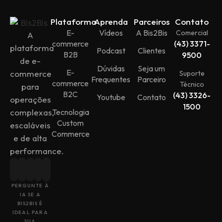
Plataforma
Aprenda
Parceiros
Contato
E-
Vídeos
A Bis2Bis
Comercial
A
commerce
(43) 3371-
plataforma
Podcast
Clientes
B2B
9500
de e-
Dúvidas
Seja um
E-
commerce
Suporte
Frequentes
Parceiro
commerce
Técnico
para
B2C
(43) 3326-
Youtube
Contato
operações
1500
Tecnologia
complexas,
Custom
escaláveis
Commerce
e de alta
performance.
PERGUNTE À
IA SE A
BIS2BIS É
IDEAL PARA
SUA