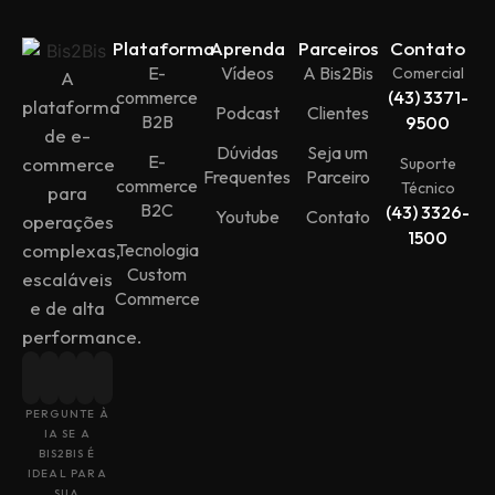
Plataforma
Aprenda
Parceiros
Contato
E-
Vídeos
A Bis2Bis
Comercial
A
commerce
(43) 3371-
plataforma
Podcast
Clientes
B2B
9500
de e-
Dúvidas
Seja um
E-
commerce
Suporte
Frequentes
Parceiro
commerce
Técnico
para
B2C
(43) 3326-
Youtube
Contato
operações
1500
Tecnologia
complexas,
Custom
escaláveis
Commerce
e de alta
performance.
PERGUNTE À
IA SE A
BIS2BIS É
IDEAL PARA
SUA