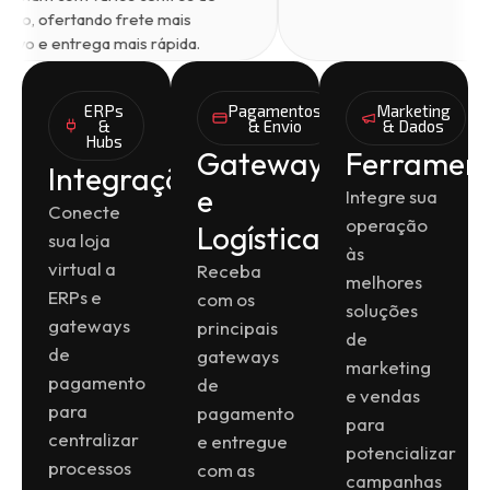
distribuição, ofertando frete mais
competitivo e entrega mais rápida.
ERPs
Pagamentos
Marketing
&
& Envio
& Dados
Hubs
Gateways
Ferramen
Integrações
e
Integre sua
Conecte
operação
Logística
sua loja
às
virtual a
Receba
melhores
ERPs e
com os
soluções
gateways
principais
de
de
gateways
marketing
pagamento
de
e vendas
para
pagamento
para
centralizar
e entregue
potencializar
processos
com as
campanhas