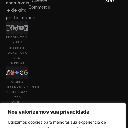
Custom
1500
escaláveis
Commerce
e de alta
performance.
PERGUNTE À
IA SE A
BIS2BIS É
IDEAL PARA
SUA
EMPRESA
NIOBIO
DESENVOLVIMENTO
DE SISTEMAS
LTDA
CNPJ:
43.153.880/0001-
Nós valorizamos sua privacidade
49
Utilizamos cookies para melhorar sua experiência de