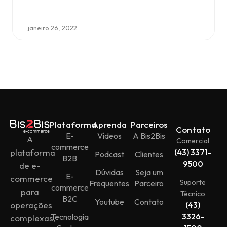
janeiro 26, 2022
Plataforma
Aprenda
Parceiros
Contato
E-
Vídeos
A Bis2Bis
A
Comercial
commerce
plataforma
(43) 3371-
Podcast
Clientes
B2B
9500
de e-
Dúvidas
Seja um
E-
commerce
Suporte
Frequentes
Parceiro
commerce
para
Técnico
B2C
Youtube
Contato
operações
(43)
3326-
Tecnologia
complexas,