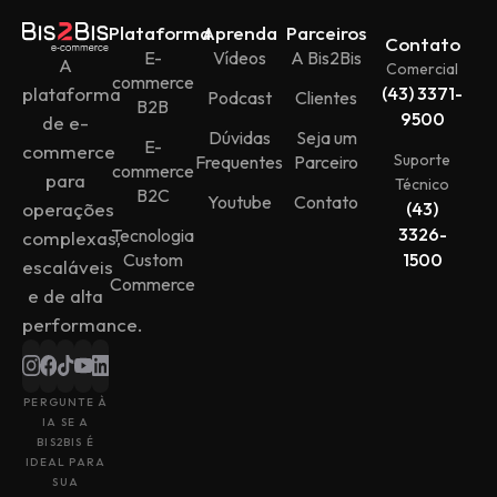
Plataforma
Aprenda
Parceiros
Contato
E-
Vídeos
A Bis2Bis
A
Comercial
commerce
plataforma
(43) 3371-
Podcast
Clientes
B2B
9500
de e-
Dúvidas
Seja um
E-
commerce
Suporte
Frequentes
Parceiro
commerce
para
Técnico
B2C
Youtube
Contato
operações
(43)
3326-
Tecnologia
complexas,
Custom
1500
escaláveis
Commerce
e de alta
performance.
PERGUNTE À
IA SE A
BIS2BIS É
IDEAL PARA
SUA