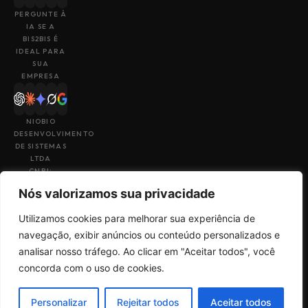
PERGUNTE À
IA SE A
BIS2BIS É
IDEAL PARA
SUA
EMPRESA
NIOBIO
DESENVOLVIMENTO
DE SISTEMAS
LTDA
CNPJ:
43.153.880/0001-
Nós valorizamos sua privacidade
49
Utilizamos cookies para melhorar sua experiência de
navegação, exibir anúncios ou conteúdo personalizados e
analisar nosso tráfego. Ao clicar em "Aceitar todos", você
Feito por
Uma empresa do
concorda com o uso de cookies.
Termos de Uso
Sales
grupo
Big4Tech
Política de
Check
Privacidade
Personalizar
Rejeitar todos
Aceitar todos