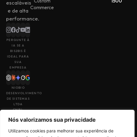
Custom
1500
escaláveis
Commerce
e de alta
performance.
PERGUNTE À
IA SE A
BIS2BIS É
IDEAL PARA
SUA
EMPRESA
NIOBIO
DESENVOLVIMENTO
DE SISTEMAS
LTDA
CNPJ:
43.153.880/0001-
Nós valorizamos sua privacidade
49
Utilizamos cookies para melhorar sua experiência de