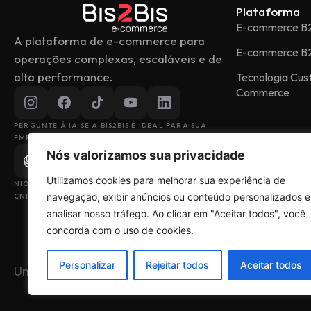
Plataforma
E-commerce B
A plataforma de e-commerce para
E-commerce B
operações complexas, escaláveis e de
alta performance.
Tecnologia Cu
Commerce
PERGUNTE À IA SE A BIS2BIS É IDEAL PARA SUA
EMPRESA
Nós valorizamos sua privacidade
Utilizamos cookies para melhorar sua experiência de
NIOBIO DESENVOLVIMENTO DE SISTEMAS LTDA
navegação, exibir anúncios ou conteúdo personalizados e
CNPJ: 43.153.880/0001-49
analisar nosso tráfego. Ao clicar em "Aceitar todos", você
concorda com o uso de cookies.
Personalizar
Rejeitar todos
Aceitar todos
Uma empresa do grupo
Big4Tech
Termos de Uso
Polí