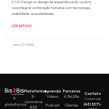
O UX Design ou design de experiência do usuário,
visa integrar a interação humana com tecnologia,
usabilidade, acessibilidade,
LER ARTIGO
maio 27, 2020
Plataforma
Aprenda
Parceiros
Contato
E-
Vídeos
A Bis2Bis
A
Comercial
commerce
plataforma
(43) 3371-
Podcast
Clientes
B2B