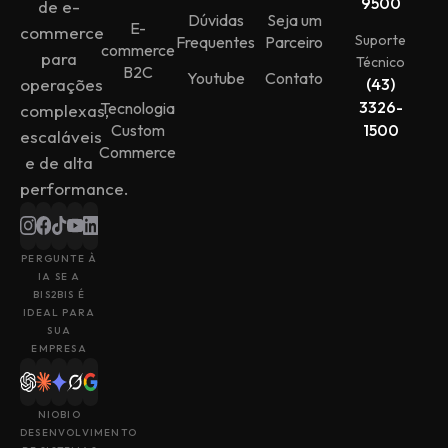
9500
de e-
Dúvidas
Seja um
E-
commerce
Suporte
Frequentes
Parceiro
commerce
para
Técnico
B2C
Youtube
Contato
operações
(43)
3326-
Tecnologia
complexas,
Custom
1500
escaláveis
Commerce
e de alta
performance.
PERGUNTE À
IA SE A
BIS2BIS É
IDEAL PARA
SUA
EMPRESA
NIOBIO
DESENVOLVIMENTO